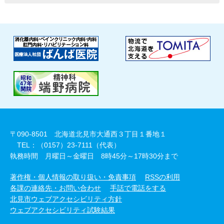
〒090-8501 北海道北見市大通西３丁目１番地１
TEL：（0157）23-7111（代表）
執務時間 月曜日～金曜日 8時45分～17時30分まで
著作権・個人情報の取り扱い・免責事項
RSSの利用
各課の連絡先・お問い合わせ
手話で電話をする
北見市ウェブアクセシビリティ方針
ウェブアクセシビリティ試験結果