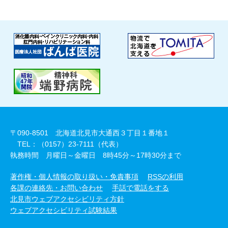
〒090-8501 北海道北見市大通西３丁目１番地１
TEL：（0157）23-7111（代表）
執務時間 月曜日～金曜日 8時45分～17時30分まで
著作権・個人情報の取り扱い・免責事項
RSSの利用
各課の連絡先・お問い合わせ
手話で電話をする
北見市ウェブアクセシビリティ方針
ウェブアクセシビリティ試験結果