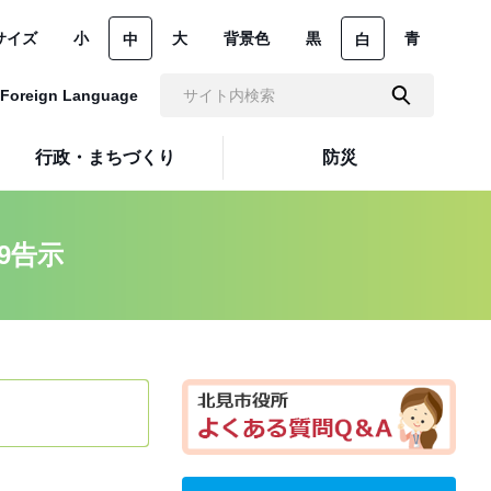
サイズ
小
大
背景色
黒
青
中
白
Foreign Language
行政・まちづくり
防災
9告示