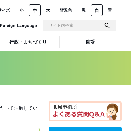
サイズ
小
大
背景色
黒
青
中
白
Foreign Language
行政・まちづくり
防災
たって理解してい