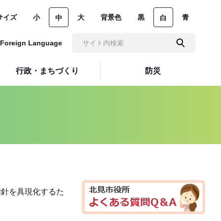
サイズ
小
大
背景色
黒
青
中
白
Foreign Language
行政・まちづくり
防災
指針を具現化するた