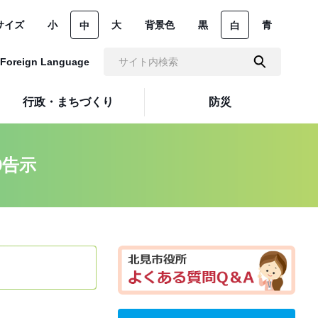
サイズ
小
大
背景色
黒
青
中
白
Foreign Language
行政・まちづくり
防災
9告示