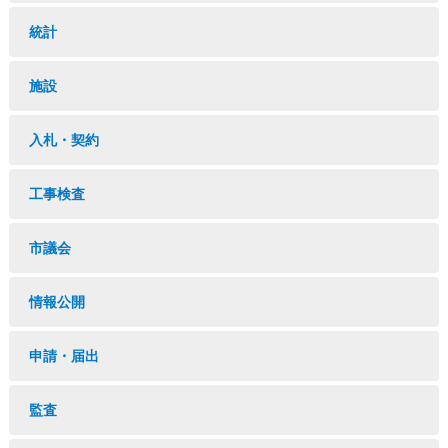
統計
施設
入札・契約
工事検査
市議会
情報公開
申請・届出
監査