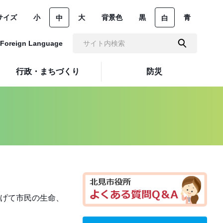
サイズ
小
大
背景色
黒
青
中
白
Foreign Language
行政・まちづくり
防災
げて市民の生命、