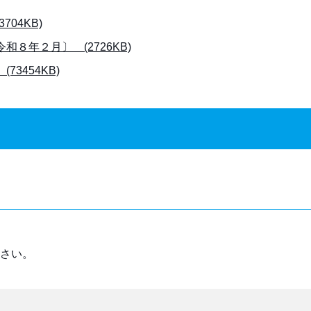
04KB)
８年２月〕 (2726KB)
3454KB)
さい。