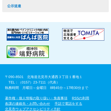
公示送達
〒090-8501 北海道北見市大通西３丁目１番地１
TEL：（0157）23-7111（代表）
執務時間 月曜日～金曜日 8時45分～17時30分まで
著作権・個人情報の取り扱い・免責事項
RSSの利用
各課の連絡先・お問い合わせ
手話で電話をする
北見市ウェブアクセシビリティ方針