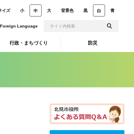
サイズ
小
大
背景色
黒
青
中
白
Foreign Language
行政・まちづくり
防災