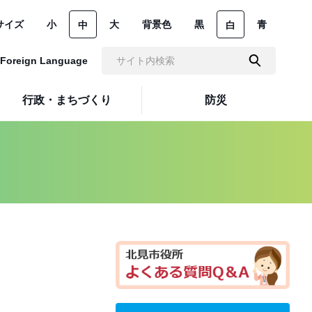
サイズ
小
大
背景色
黒
青
中
白
Foreign Language
行政・まちづくり
防災