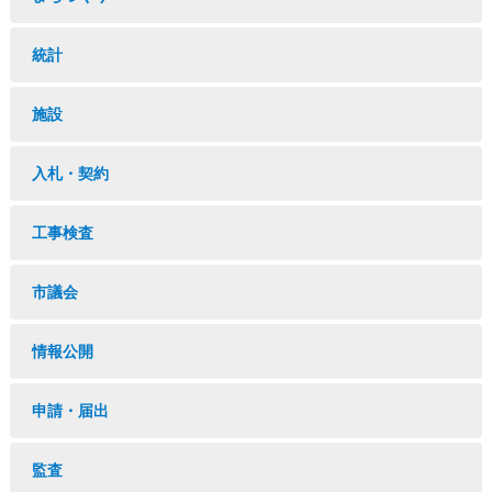
統計
施設
入札・契約
工事検査
市議会
情報公開
申請・届出
監査