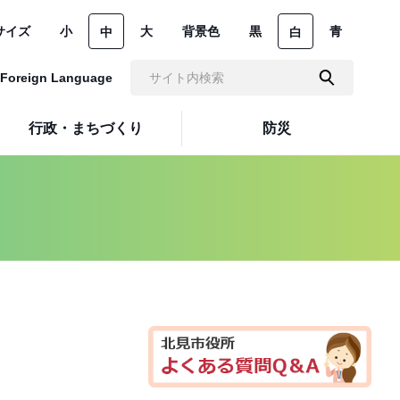
サイズ
小
大
背景色
黒
青
中
白
Foreign Language
行政・まちづくり
防災