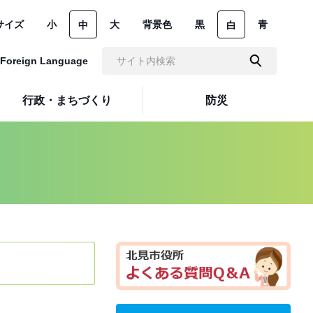
サイズ
小
大
背景色
黒
青
中
白
Foreign Language
行政・まちづくり
防災