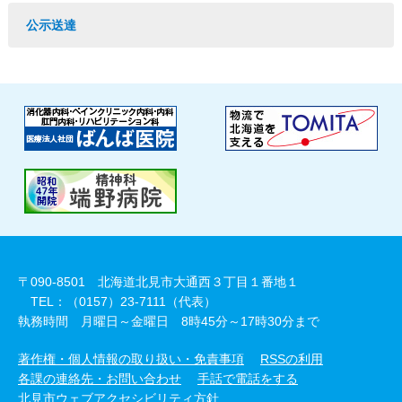
公示送達
〒090-8501 北海道北見市大通西３丁目１番地１
TEL：（0157）23-7111（代表）
執務時間 月曜日～金曜日 8時45分～17時30分まで
著作権・個人情報の取り扱い・免責事項
RSSの利用
各課の連絡先・お問い合わせ
手話で電話をする
北見市ウェブアクセシビリティ方針