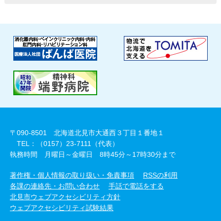
〒090-8501 北海道北見市大通西３丁目１番地１
TEL：（0157）23-7111（代表）
執務時間 月曜日～金曜日 8時45分～17時30分まで
著作権・個人情報の取り扱い・免責事項
RSSの利用
各課の連絡先・お問い合わせ
手話で電話をする
北見市ウェブアクセシビリティ方針
ウェブアクセシビリティ試験結果