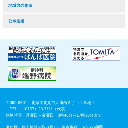
地域力の創造
公示送達
〒090-8501 北海道北見市大通西３丁目１番地１
TEL：（0157）23-7111（代表）
執務時間 月曜日～金曜日 8時45分～17時30分まで
著作権・個人情報の取り扱い・免責事項
RSSの利用