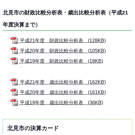
北見市の財政比較分析表・歳出比較分析表（平成21
年度決算まで）
平成21年度 財政比較分析表 (128KB)
平成20年度 財政比較分析表 (105KB)
平成19年度 財政比較分析表 (18KB)
平成21年度 歳出比較分析表 (162KB)
平成20年度 歳出比較分析表 (161KB)
平成19年度 歳出比較分析表 (36KB)
北見市の決算カード