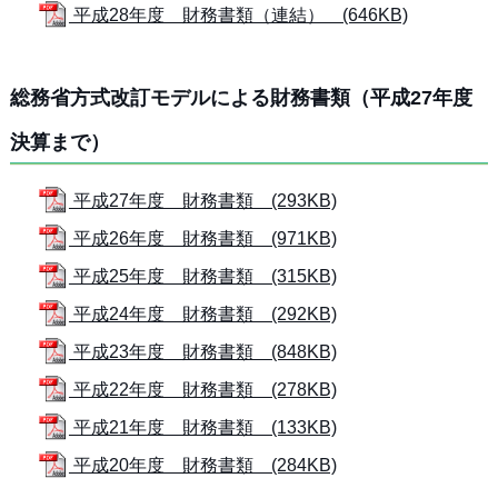
平成28年度 財務書類（連結） (646KB)
総務省方式改訂モデルによる財務書類（平成27年度
決算まで）
平成27年度 財務書類 (293KB)
平成26年度 財務書類 (971KB)
平成25年度 財務書類 (315KB)
平成24年度 財務書類 (292KB)
平成23年度 財務書類 (848KB)
平成22年度 財務書類 (278KB)
平成21年度 財務書類 (133KB)
平成20年度 財務書類 (284KB)