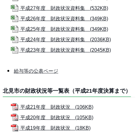
平成27年度 財政状況資料集 (532KB)
平成26年度 財政状況資料集 (349KB)
平成25年度 財政状況資料集 (349KB)
平成24年度 財政状況資料集 (2036KB)
平成23年度 財政状況資料集 (2045KB)
給与等の公表ページ
北見市の財政状況等一覧表（平成21年度決算まで）
平成21年度 財政状況 (106KB)
平成20年度 財政状況 (105KB)
平成19年度 財政状況 (18KB)