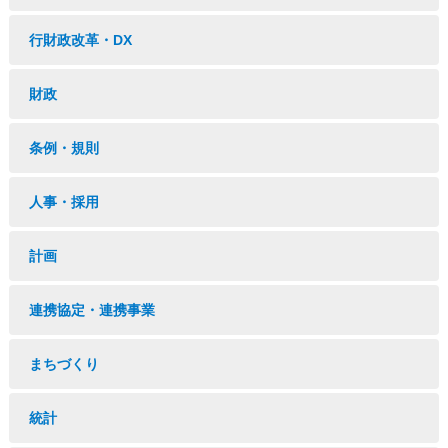
行財政改革・DX
財政
条例・規則
人事・採用
計画
連携協定・連携事業
まちづくり
統計