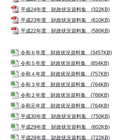
平成24年度 財政状況資料集 (322KB)
平成23年度 財政状況資料集 (610KB)
平成22年度 財政状況資料集 (580KB)
令和６年度 財政状況資料集 (3457KB)
令和５年度 財政状況資料集 (854KB)
令和４年度 財政状況資料集 (757KB)
令和３年度 財政状況資料集 (764KB)
令和２年度 財政状況資料集 (766KB)
令和元年度 財政状況資料集 (764KB)
平成30年度 財政状況資料集 (750KB)
平成29年度 財政状況資料集 (802KB)
平成28年度 財政状況資料集 (722KB)