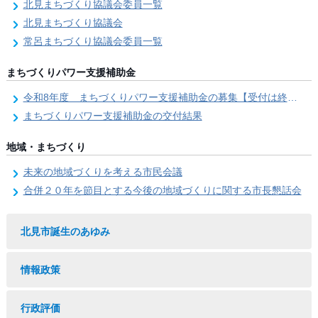
北見まちづくり協議会委員一覧
北見まちづくり協議会
常呂まちづくり協議会委員一覧
まちづくりパワー支援補助金
令和8年度 まちづくりパワー支援補助金の募集【受付は終了しました。】
まちづくりパワー支援補助金の交付結果
地域・まちづくり
未来の地域づくりを考える市民会議
合併２０年を節目とする今後の地域づくりに関する市長懇話会
北見市誕生のあゆみ
情報政策
行政評価