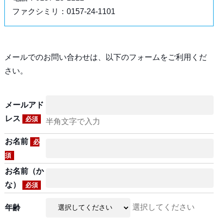
ファクシミリ：0157-24-1101
メールでのお問い合わせは、以下のフォームをご利用くだ
さい。
メールアド
レス
必須
半角文字で入力
お名前
必
須
お名前（か
な）
必須
選択してください
年齢