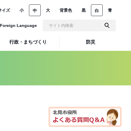
サイズ
小
大
背景色
黒
青
中
白
Foreign Language
行政・まちづくり
防災