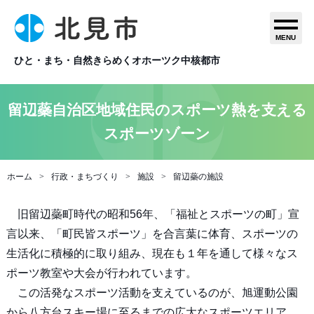
MENU
ひと・まち・自然きらめくオホーツク中核都市
留辺蘂自治区地域住民のスポーツ熱を支える
スポーツゾーン
ホーム
行政・まちづくり
施設
留辺蘂の施設
旧留辺蘂町時代の昭和56年、「福祉とスポーツの町」宣
言以来、「町民皆スポーツ」を合言葉に体育、スポーツの
生活化に積極的に取り組み、現在も１年を通して様々なス
ポーツ教室や大会が行われています。
この活発なスポーツ活動を支えているのが、旭運動公園
から八方台スキー場に至るまでの広大なスポーツエリア。