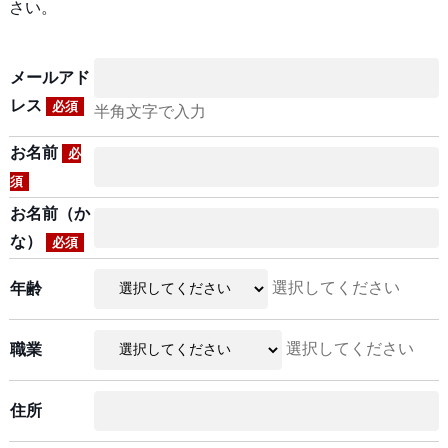
さい。
メールアド
レス
必須
半角文字で入力
お名前
必
須
お名前（か
な）
必須
選択してください
年齢
選択してください
職業
住所