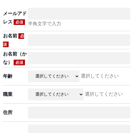
メールアド
レス
必須
半角文字で入力
お名前
必
須
お名前（か
な）
必須
選択してください
年齢
選択してください
職業
住所