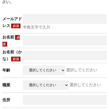
さい。
メールアド
レス
必須
半角文字で入力
お名前
必
須
お名前（か
な）
必須
選択してください
年齢
選択してください
職業
住所