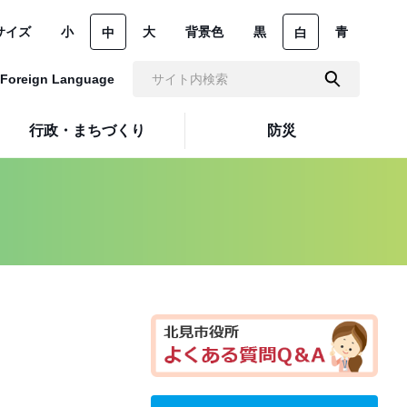
サイズ
小
大
背景色
黒
青
中
白
Foreign Language
行政・まちづくり
防災