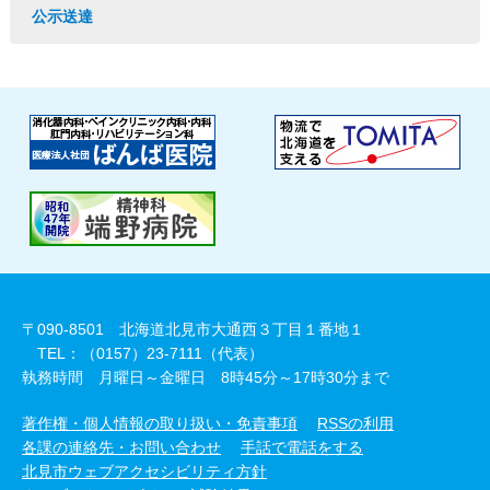
公示送達
〒090-8501 北海道北見市大通西３丁目１番地１
TEL：（0157）23-7111（代表）
執務時間 月曜日～金曜日 8時45分～17時30分まで
著作権・個人情報の取り扱い・免責事項
RSSの利用
各課の連絡先・お問い合わせ
手話で電話をする
北見市ウェブアクセシビリティ方針