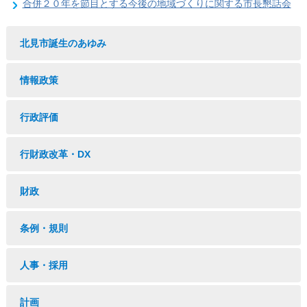
合併２０年を節目とする今後の地域づくりに関する市長懇話会
北見市誕生のあゆみ
情報政策
行政評価
行財政改革・DX
財政
条例・規則
人事・採用
計画