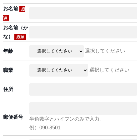
お名前
必
須
お名前（か
な）
必須
選択してください
年齢
選択してください
職業
住所
郵便番号
半角数字とハイフンのみで入力。
例）090-8501