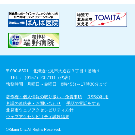
〒090-8501 北海道北見市大通西３丁目１番地１
TEL：（0157）23-7111（代表）
執務時間 月曜日～金曜日 8時45分～17時30分まで
著作権・個人情報の取り扱い・免責事項
RSSの利用
各課の連絡先・お問い合わせ
手話で電話をする
北見市ウェブアクセシビリティ方針
ウェブアクセシビリティ試験結果
©Kitami City. All Rights Reserved.