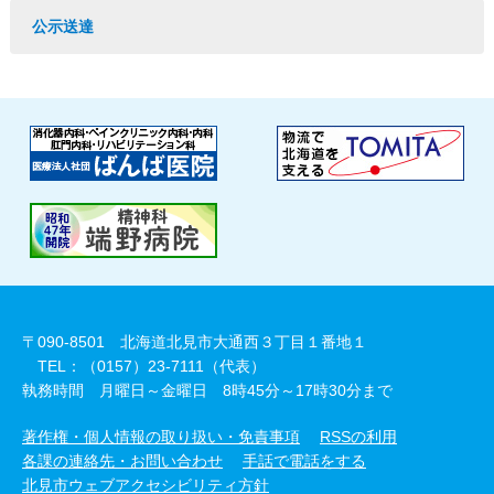
公示送達
〒090-8501 北海道北見市大通西３丁目１番地１
TEL：（0157）23-7111（代表）
執務時間 月曜日～金曜日 8時45分～17時30分まで
著作権・個人情報の取り扱い・免責事項
RSSの利用
各課の連絡先・お問い合わせ
手話で電話をする
北見市ウェブアクセシビリティ方針