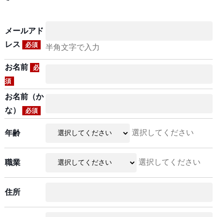
メールアド
レス
必須
半角文字で入力
お名前
必
須
お名前（か
な）
必須
選択してください
年齢
選択してください
職業
住所