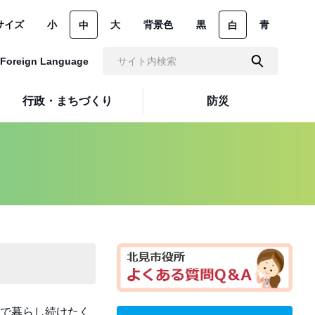
サイズ
小
大
背景色
黒
青
中
白
Foreign Language
行政・まちづくり
防災
で暮らし続けたく