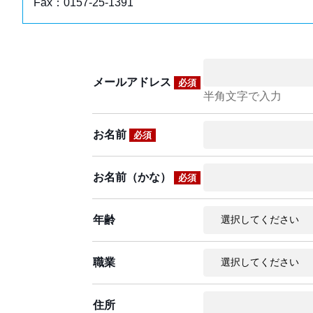
Fax：0157-25-1391
メールアドレス
必須
半角文字で入力
お名前
必須
お名前（かな）
必須
年齢
職業
住所