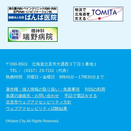
〒090-8501 北海道北見市大通西３丁目１番地１
TEL：（0157）23-7111（代表）
執務時間 月曜日～金曜日 8時45分～17時30分まで
著作権・個人情報の取り扱い・免責事項
RSSの利用
各課の連絡先・お問い合わせ
手話で電話をする
北見市ウェブアクセシビリティ方針
ウェブアクセシビリティ試験結果
©Kitami City. All Rights Reserved.