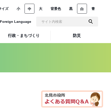
サイズ
小
大
背景色
黒
青
中
白
Foreign Language
行政・まちづくり
防災