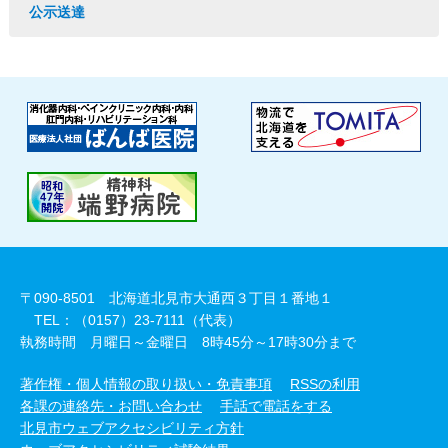
公示送達
〒090-8501 北海道北見市大通西３丁目１番地１
TEL：（0157）23-7111（代表）
執務時間 月曜日～金曜日 8時45分～17時30分まで
著作権・個人情報の取り扱い・免責事項
RSSの利用
各課の連絡先・お問い合わせ
手話で電話をする
北見市ウェブアクセシビリティ方針