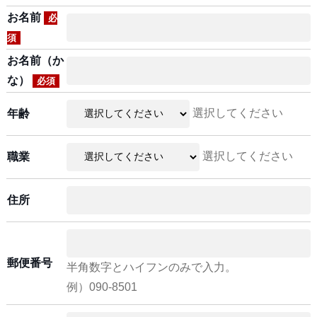
お名前
必
須
お名前（か
な）
必須
選択してください
年齢
選択してください
職業
住所
郵便番号
半角数字とハイフンのみで入力。
例）090-8501