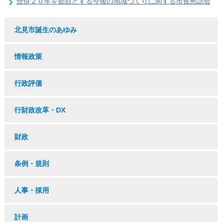
合併２０年を節目とする今後の地域づくりに関する市長懇話会
北見市誕生のあゆみ
情報政策
行政評価
行財政改革・DX
財政
条例・規則
人事・採用
計画