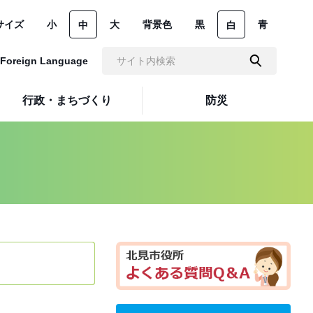
サイズ
小
大
背景色
黒
青
中
白
Foreign Language
行政・まちづくり
防災