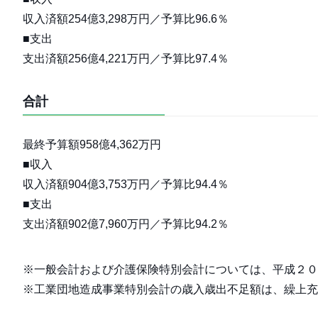
収入済額254億3,298万円／予算比96.6％
■支出
支出済額256億4,221万円／予算比97.4％
合計
最終予算額958億4,362万円
■収入
収入済額904億3,753万円／予算比94.4％
■支出
支出済額902億7,960万円／予算比94.2％
※一般会計および介護保険特別会計については、平成２０
※工業団地造成事業特別会計の歳入歳出不足額は、繰上充