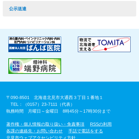
公示送達
〒090-8501 北海道北見市大通西３丁目１番地１
TEL：（0157）23-7111（代表）
執務時間 月曜日～金曜日 8時45分～17時30分まで
著作権・個人情報の取り扱い・免責事項
RSSの利用
各課の連絡先・お問い合わせ
手話で電話をする
北見市ウェブアクセシビリティ方針