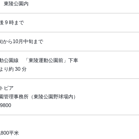
 東陵公園内
 9 時まで
旬から10月中旬まで
動公園線 「東陵運動公園前」下車
り約 30 分
トピア
園管理事務所（東陵公園野球場内）
9800
800平米