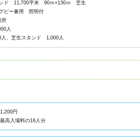
ド 11,700平米 90ｍ×130ｍ 芝生
グビー兼用 照明付
箇所
00人
00人、芝生スタンド 1,000人
,200円
最高入場料の16人分