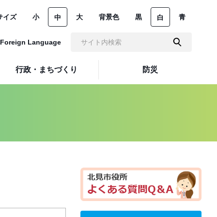
サイズ
小
大
背景色
黒
青
中
白
Foreign Language
行政・まちづくり
防災