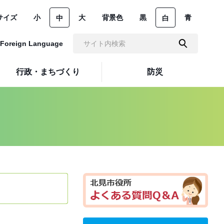
サイズ
小
大
背景色
黒
青
中
白
Foreign Language
行政・まちづくり
防災