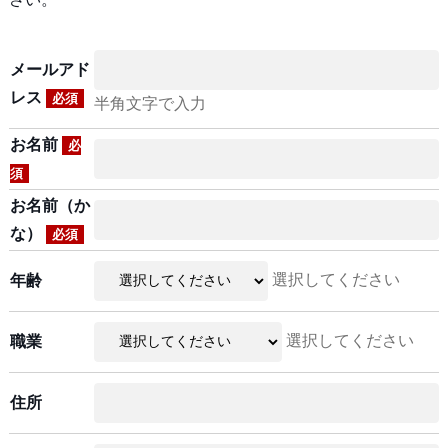
メールアド
レス
必須
半角文字で入力
お名前
必
須
お名前（か
な）
必須
選択してください
年齢
選択してください
職業
住所