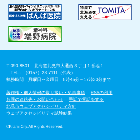
〒090-8501 北海道北見市大通西３丁目１番地１
TEL：（0157）23-7111（代表）
執務時間 月曜日～金曜日 8時45分～17時30分まで
著作権・個人情報の取り扱い・免責事項
RSSの利用
各課の連絡先・お問い合わせ
手話で電話をする
北見市ウェブアクセシビリティ方針
ウェブアクセシビリティ試験結果
©Kitami City. All Rights Reserved.