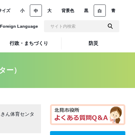
サイズ
小
大
背景色
黒
青
中
白
Foreign Language
行政・まちづくり
防災
ター）
んきん体育センタ