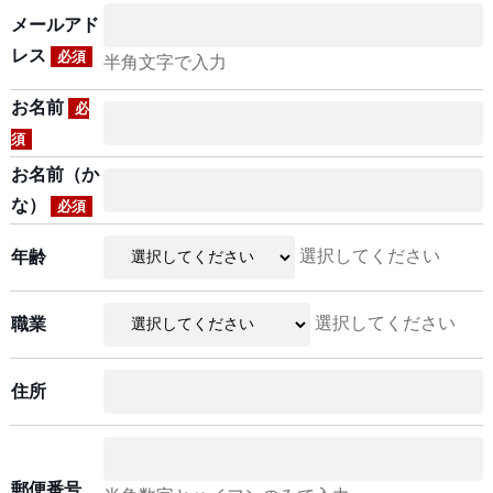
メールアド
レス
必須
半角文字で入力
お名前
必
須
お名前（か
な）
必須
選択してください
年齢
選択してください
職業
住所
郵便番号