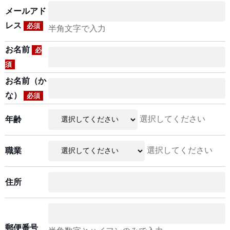
メールアド
レス
必須
半角文字で入力
お名前
必
須
お名前（か
な）
必須
選択してください
年齢
選択してください
職業
住所
郵便番号