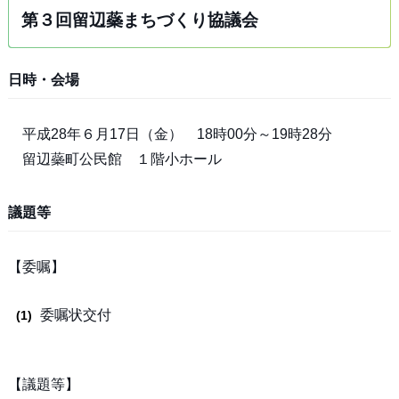
第３回留辺蘂まちづくり協議会
日時・会場
平成28年６月17日（金） 18時00分～19時28分
留辺蘂町公民館 １階小ホール
議題等
【委嘱】
委嘱状交付
【議題等】