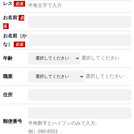
レス
必須
半角文字で入力
お名前
必
須
お名前（か
な）
必須
選択してください
年齢
選択してください
職業
住所
郵便番号
半角数字とハイフンのみで入力。
例）090-8501