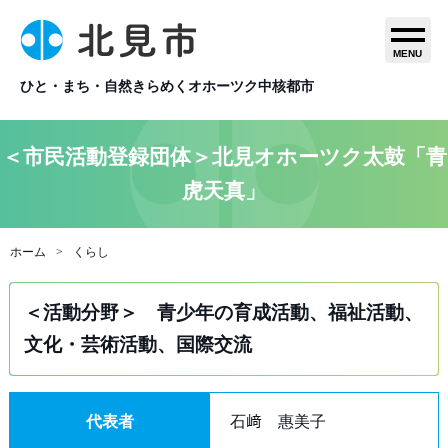
MENU
ひと・まち・自然きらめくオホーツク中核都市
＜市民活動登録団体＞北見オホーツク太鼓「青
虎天真」
ホーム
くらし
＜活動分野＞ 青少年の育成活動、福祉活動、
文化・芸術活動、国際交流
代表者
石﨑 惠美子