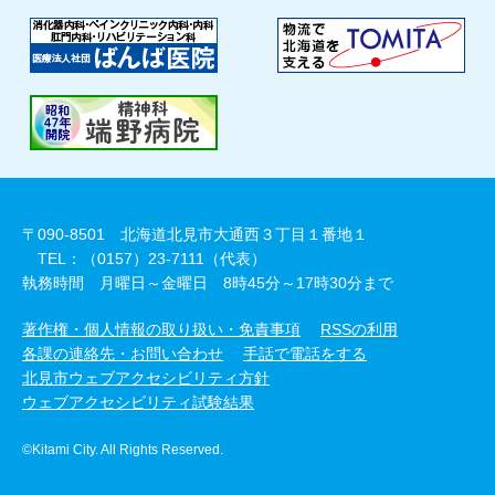
〒090-8501 北海道北見市大通西３丁目１番地１
TEL：（0157）23-7111（代表）
執務時間 月曜日～金曜日 8時45分～17時30分まで
著作権・個人情報の取り扱い・免責事項
RSSの利用
各課の連絡先・お問い合わせ
手話で電話をする
北見市ウェブアクセシビリティ方針
ウェブアクセシビリティ試験結果
©Kitami City. All Rights Reserved.