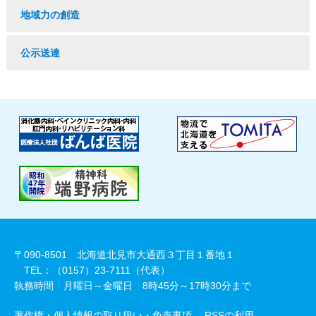
地域力の創造
公示送達
〒090-8501 北海道北見市大通西３丁目１番地１
TEL：（0157）23-7111（代表）
執務時間 月曜日～金曜日 8時45分～17時30分まで
著作権・個人情報の取り扱い・免責事項
RSSの利用