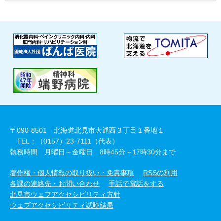
〒090-8501 北海道北見市大通西３丁目１番地１
TEL：（0157）23-7111（代表）
執務時間 月曜日～金曜日 8時45分～17時30分まで
著作権・個人情報の取り扱い・免責事項
RSSの利用
各課の連絡先・お問い合わせ
手話で電話をする
北見市ウェブアクセシビリティ方針
ウェブアクセシビリティ試験結果