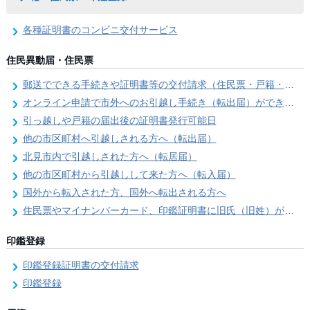
各種証明書のコンビニ交付サービス
住民異動届・住民票
郵送でできる手続きや証明書等の交付請求（住民票・戸籍・国民年金関係）
オンライン申請で市外へのお引越し手続き（転出届）ができます
引っ越しや戸籍の届出後の証明書発行可能日
他の市区町村へ引越しされる方へ（転出届）
北見市内で引越しされた方へ（転居届）
他の市区町村から引越しして来た方へ（転入届）
国外から転入された方、国外へ転出される方へ
住民票やマイナンバーカード、印鑑証明書に旧氏（旧姓）が併記できるようになりました！
印鑑登録
印鑑登録証明書の交付請求
印鑑登録