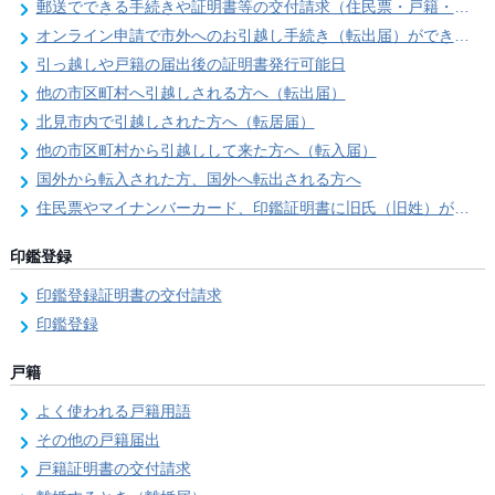
郵送でできる手続きや証明書等の交付請求（住民票・戸籍・国民年金関係）
オンライン申請で市外へのお引越し手続き（転出届）ができます
引っ越しや戸籍の届出後の証明書発行可能日
他の市区町村へ引越しされる方へ（転出届）
北見市内で引越しされた方へ（転居届）
他の市区町村から引越しして来た方へ（転入届）
国外から転入された方、国外へ転出される方へ
住民票やマイナンバーカード、印鑑証明書に旧氏（旧姓）が併記できるようになりました！
印鑑登録
印鑑登録証明書の交付請求
印鑑登録
戸籍
よく使われる戸籍用語
その他の戸籍届出
戸籍証明書の交付請求