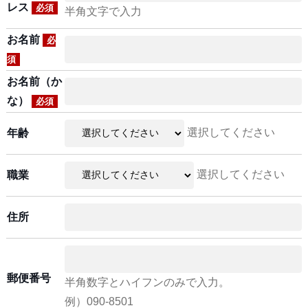
レス
必須
半角文字で入力
お名前
必
須
お名前（か
な）
必須
選択してください
年齢
選択してください
職業
住所
郵便番号
半角数字とハイフンのみで入力。
例）090-8501