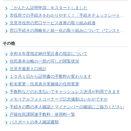
「かんたん証明申請」をスタートしました
市役所での手続きをわかりやすく！「手続きチェックシート」を導入しました
北見市役所の窓口サービス改善の取り組み経過
窓口手続きの簡略化と統一化の取り組みについて（ワンストップサービス推進事業）
その他
令和８年度指定納付受託者の指定について
住民基本台帳の一部の写しの閲覧状況
北見市最新人口統計
１０月１日から証明書の手数料が変わります
町名変更・住居表示実施後の住所変更
手数料などのお支払いでキャッシュレス決済が利用できます
メモリアルフォトコーナーで記念撮影はいかがですか
手続きの際の本人確認とマイナンバーの確認にご協力ください
戸籍住民課関連手数料・使用料一覧
パスポートの本人確認書類