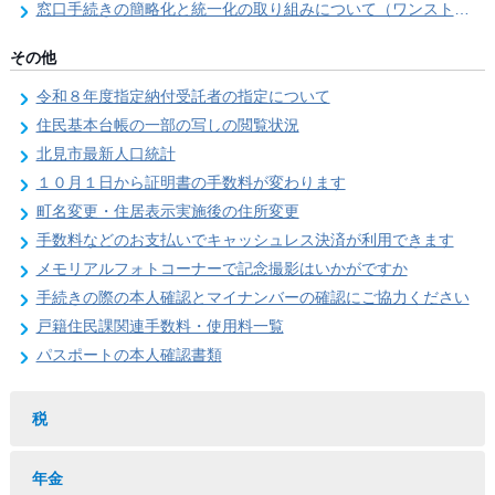
窓口手続きの簡略化と統一化の取り組みについて（ワンストップサービス推進事業）
その他
令和８年度指定納付受託者の指定について
住民基本台帳の一部の写しの閲覧状況
北見市最新人口統計
１０月１日から証明書の手数料が変わります
町名変更・住居表示実施後の住所変更
手数料などのお支払いでキャッシュレス決済が利用できます
メモリアルフォトコーナーで記念撮影はいかがですか
手続きの際の本人確認とマイナンバーの確認にご協力ください
戸籍住民課関連手数料・使用料一覧
パスポートの本人確認書類
税
年金