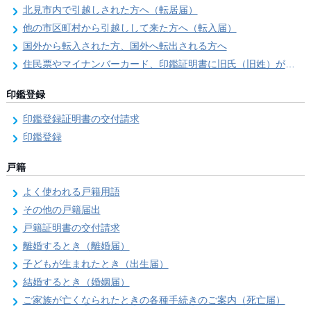
北見市内で引越しされた方へ（転居届）
他の市区町村から引越しして来た方へ（転入届）
国外から転入された方、国外へ転出される方へ
住民票やマイナンバーカード、印鑑証明書に旧氏（旧姓）が併記できるようになりました！
印鑑登録
印鑑登録証明書の交付請求
印鑑登録
戸籍
よく使われる戸籍用語
その他の戸籍届出
戸籍証明書の交付請求
離婚するとき（離婚届）
子どもが生まれたとき（出生届）
結婚するとき（婚姻届）
ご家族が亡くなられたときの各種手続きのご案内（死亡届）