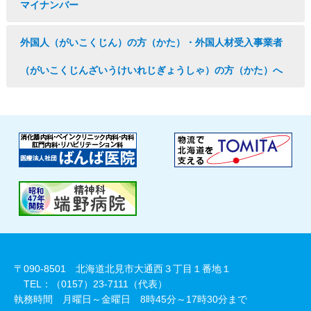
マイナンバー
外国人（がいこくじん）の方（かた）・外国人材受入事業者
（がいこくじんざいうけいれじぎょうしゃ）の方（かた）へ
〒090-8501 北海道北見市大通西３丁目１番地１
TEL：（0157）23-7111（代表）
執務時間 月曜日～金曜日 8時45分～17時30分まで