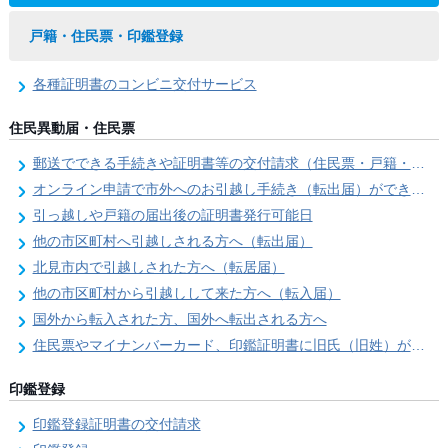
戸籍・住民票・印鑑登録
各種証明書のコンビニ交付サービス
住民異動届・住民票
郵送でできる手続きや証明書等の交付請求（住民票・戸籍・国民年金関係）
オンライン申請で市外へのお引越し手続き（転出届）ができます
引っ越しや戸籍の届出後の証明書発行可能日
他の市区町村へ引越しされる方へ（転出届）
北見市内で引越しされた方へ（転居届）
他の市区町村から引越しして来た方へ（転入届）
国外から転入された方、国外へ転出される方へ
住民票やマイナンバーカード、印鑑証明書に旧氏（旧姓）が併記できるようになりました！
印鑑登録
印鑑登録証明書の交付請求