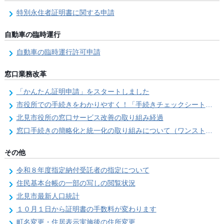
特別永住者証明書に関する申請
自動車の臨時運行
自動車の臨時運行許可申請
窓口業務改革
「かんたん証明申請」をスタートしました
市役所での手続きをわかりやすく！「手続きチェックシート」を導入しました
北見市役所の窓口サービス改善の取り組み経過
窓口手続きの簡略化と統一化の取り組みについて（ワンストップサービス推進事業）
その他
令和８年度指定納付受託者の指定について
住民基本台帳の一部の写しの閲覧状況
北見市最新人口統計
１０月１日から証明書の手数料が変わります
町名変更・住居表示実施後の住所変更