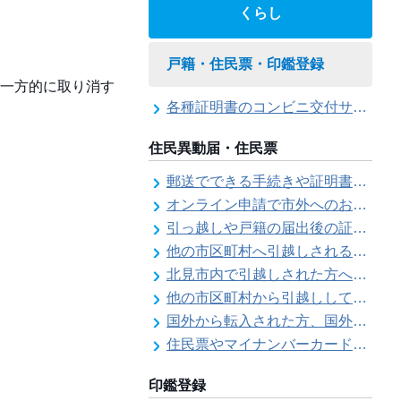
くらし
戸籍・住民票・印鑑登録
一方的に取り消す
各種証明書のコンビニ交付サービス
住民異動届・住民票
郵送でできる手続きや証明書等の交付請求（住民票・戸籍・国民年金関係）
オンライン申請で市外へのお引越し手続き（転出届）ができます
引っ越しや戸籍の届出後の証明書発行可能日
他の市区町村へ引越しされる方へ（転出届）
北見市内で引越しされた方へ（転居届）
他の市区町村から引越しして来た方へ（転入届）
国外から転入された方、国外へ転出される方へ
住民票やマイナンバーカード、印鑑証明書に旧氏（旧姓）が併記できるようになりました！
印鑑登録