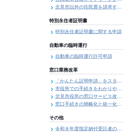
北見市以外の住民票を請求する（住民票の広域交付）
特別永住者証明書
特別永住者証明書に関する申請
自動車の臨時運行
自動車の臨時運行許可申請
窓口業務改革
「かんたん証明申請」をスタートしました
市役所での手続きをわかりやすく！「手続きチェックシート」を導入しました
北見市役所の窓口サービス改善の取り組み経過
窓口手続きの簡略化と統一化の取り組みについて（ワンストップサービス推進事業）
その他
令和８年度指定納付受託者の指定について