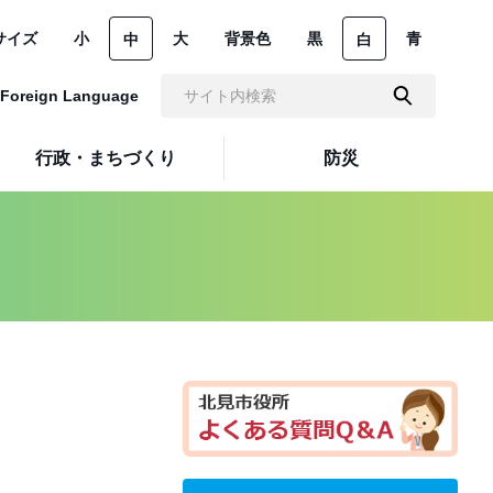
サイズ
小
大
背景色
黒
青
中
白
Foreign Language
行政・まちづくり
防災